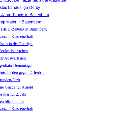
CKER : Der letzte Stolz der Amateure
stes Landesliga-Derby
 Jahre Tennis in Battenberg
pp Maier in Battenberg
 BILD-Zeitung in Battenberg
onziel Klassenerhalt
start in die Oberliga
lechte Würstchen
ter Auswärtssieg
egenhain-Demontage
ntschieden gegen Offenbach
runden-Fazit
ne Gnade für Arnold
s klar für 2. Jahr
en blieben drin
onziel Klassenerhalt