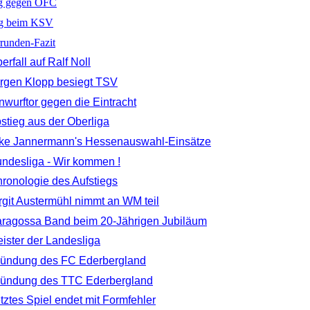
eg gegen OFC
eg beim KSV
runden-Fazit
rfall auf Ralf Noll
rgen Klopp besiegt TSV
nwurftor gegen die Eintracht
stieg aus der Oberliga
lke Jannermann's Hessenauswahl-Einsätze
ndesliga - Wir kommen !
ronologie des Aufstiegs
rgit Austermühl nimmt an WM teil
ragossa Band beim 20-Jährigen Jubiläum
ister der Landesliga
ründung des FC Ederbergland
ründung des TTC Ederbergland
ztes Spiel endet mit Formfehler