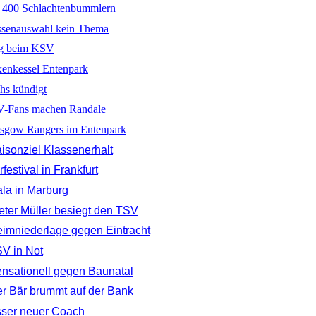
 400 Schlachtenbummlern
ssenauswahl kein Thema
eg beim KSV
enkessel Entenpark
hs kündigt
V-Fans machen Randale
sgow Rangers im Entenpark
isonziel Klassenerhalt
festival in Frankfurt
la in Marburg
eter Müller besiegt den TSV
imniederlage gegen Eintracht
V in Not
nsationell gegen Baunatal
r Bär brummt auf der Bank
ser neuer Coach