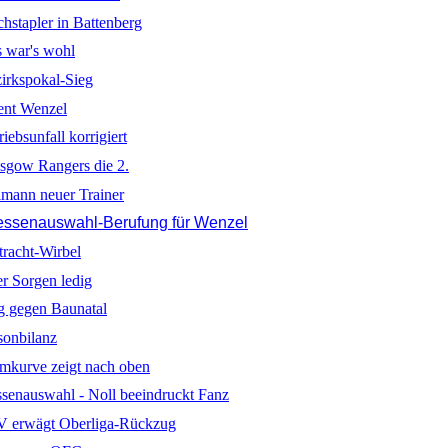
hstapler in Battenberg
 war's wohl
irkspokal-Sieg
ent Wenzel
iebsunfall korrigiert
sgow Rangers die 2.
lmann neuer Trainer
ssenauswahl-Berufung für Wenzel
tracht-Wirbel
r Sorgen ledig
g gegen Baunatal
sonbilanz
mkurve zeigt nach oben
senauswahl - Noll beeindruckt Fanz
V erwägt Oberliga-Rückzug